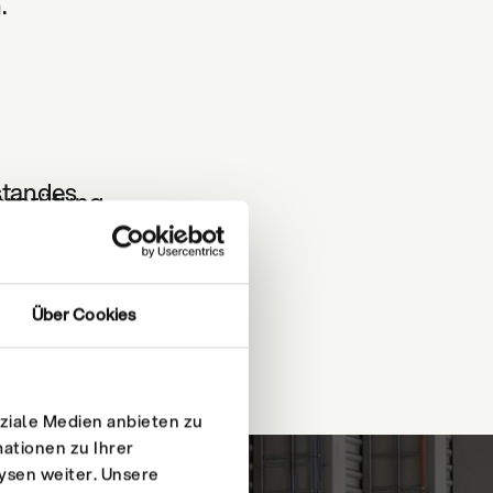
.
standes
erprüfung
sgutachten
ng von Sanierungen
Über Cookies
ziale Medien anbieten zu
ationen zu Ihrer
ysen weiter. Unsere