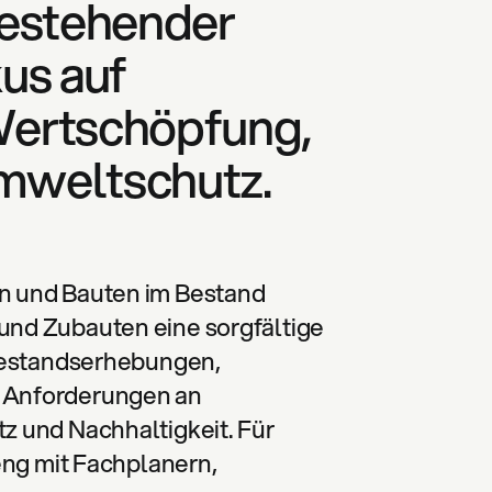
estehender
us auf
 Wertschöpfung,
Umweltschutz.
n und Bauten im Bestand
nd Zubauten eine sorgfältige
 Bestandserhebungen,
 Anforderungen an
 und Nachhaltigkeit. Für
eng mit Fachplanern,