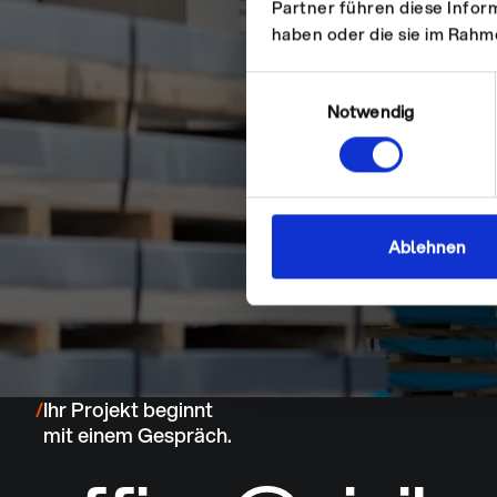
Bauen im Bestan
Partner führen diese Infor
haben oder die sie im Rah
erfordert ein ho
Einwilligungsauswahl
Notwendig
an Erfahrung und
fachlicher Komp
Ablehnen
Ihr Gebäude an d
Anforderungen
anzupassen.
/
Ihr Projekt beginnt
mit einem Gespräch.