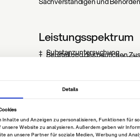
Sachverständigen und Behörden
Leistungsspektrum
Substanzuntersuchung
Beurteilung des baulichen Zu
wiederkehrende Bauwerksüb
Beweissicherungen, Schaden
Bauwerksbuch
Instandhaltungsmanagement
Sanierungskonzepte
Projektierung und Überwachu
Kostenschätzungen
Details
Cookies
Inhalte und Anzeigen zu personalisieren, Funktionen für so
f unsere Website zu analysieren. Außerdem geben wir Inform
e an unsere Partner für soziale Medien, Werbung und Anal